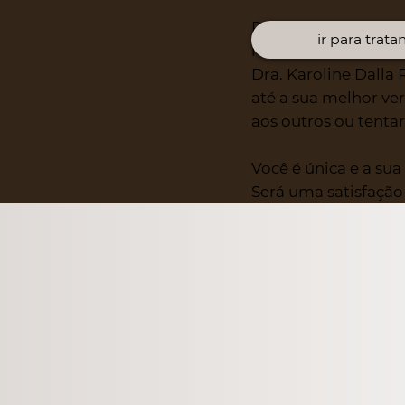
Para isso, não é nec
ir para trat
mas sim a melhor ve
Dra. Karoline Dalla 
até a sua melhor ve
aos outros ou tentar
Você é única e a su
Será uma satisfação 