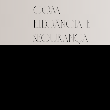
com
elegância e
segurança.
+10
Anos de
atuação
da