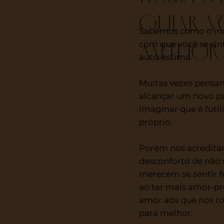
guiar v
Sabemos como o inc
melhor 
com que você se sin
auto-estima.
Muitas vezes pensa
alcançar um novo p
imaginar que é futi
próprio.
Porém nós acredita
desconforto de não
merecem se sentir fe
ao ter mais amor-p
amor aos que nos r
para melhor.