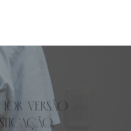
lhor versão
sticação,