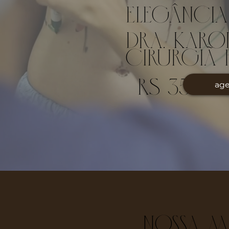
elegância
Dra. Karol
Cirurgiã 
| RS 35326
age
Nossa m