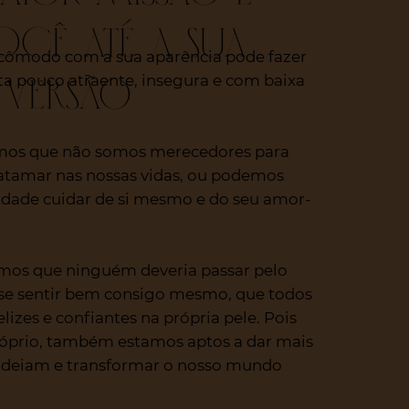
ocê até a sua
ômodo com a sua aparência pode fazer
versão
ta pouco atraente, insegura e com baixa
mos que não somos merecedores para
atamar nas nossas vidas, ou podemos
lidade cuidar de si mesmo e do seu amor-
mos que ninguém deveria passar pelo
 se sentir bem consigo mesmo, que todos
lizes e confiantes na própria pele. Pois
róprio, também estamos aptos a dar mais
odeiam e transformar o nosso mundo