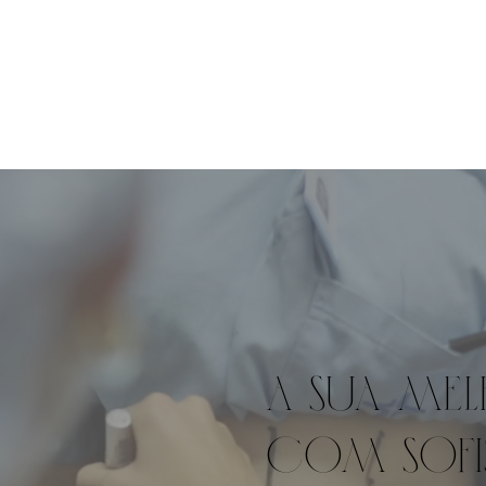
A sua me
com sofi