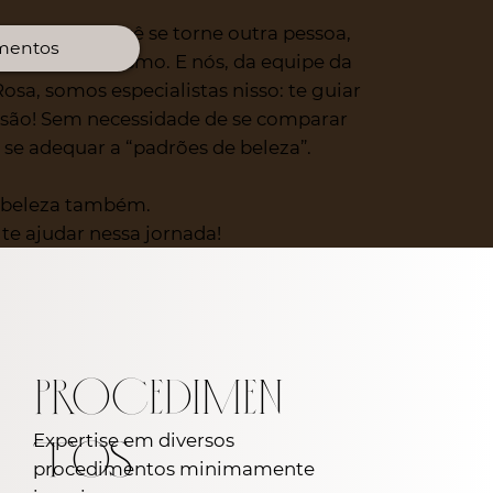
essário que você se torne outra pessoa,
amentos
rsão de si mesmo. E nós, da equipe da
Rosa, somos especialistas nisso: te guiar
rsão! Sem necessidade de se comparar
 se adequar a “padrões de beleza”.
a beleza também.
te ajudar nessa jornada!
PROCEDIMEN
Expertise em diversos
TOS
procedimentos minimamente