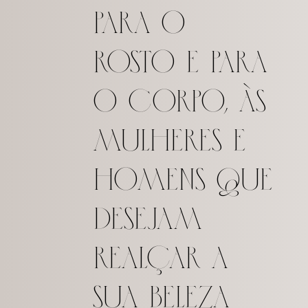
para o
rosto e para
o corpo, às
mulheres e
homens que
desejam
realçar a
sua beleza