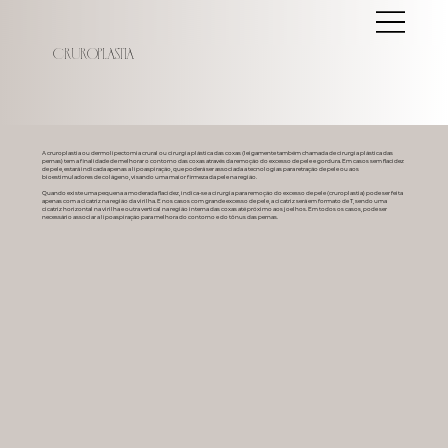
Cruroplastia
A cruroplastia ou dermolipectomia crural ou cirurgia plástica das coxas (leigamente também chamada de cirurgia plástica das
pernas) tem a finalidade de melhorar o contorno das coxas através da remoção do excesso de pele e gordura. Em casos sem flacidez
de pele, estará indicada apenas a lipoaspiração, que poderá ser associada a tecnologias para retração de pele ou aos
bioestimuladores de colágeno, visando uma maior firmeza da pele na região.
Quando existe uma pequena a moderada flacidez, indica-se a cirurgia para remoção do excesso de pele (cruroplastia) pode ser feita
apenas com a cicatriz na região da virilha. E nos casos com grande excesso de pele, a cicatriz será em formato de T, sendo uma
cicatriz horizontal na virilha e outra vertical na região interna das coxas até próximo aos joelhos. Em todos os casos, pode ser
necessário associar a lipoaspiração para melhora do contorno e do tônus das pernas.