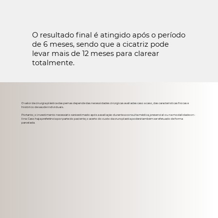
O resultado final é atingido após o período
de 6 meses, sendo que a cicatriz pode
levar mais de 12 meses para clarear
totalmente.
O valor da cirurgia plástica das pernas depende das necessidades cirúrgicas avaliadas caso a caso, das características físicas e
histórico de saúde individuais.
Portanto, o investimento necessário será estimado após a avaliação durante a consulta médica, presencial ou na modalidade on-
line. Caso haja preferência por parte do paciente, o acerto do custo da cruroplastia poderá também ser efetuado de forma
parcelada.