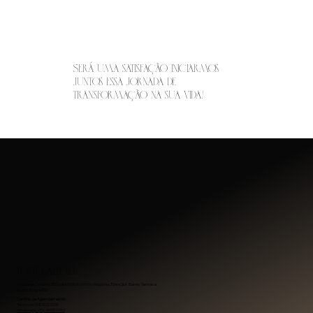
Será uma satisfação iniciarmos
juntos essa jornada de
transformação na sua vida!
Porto Alegre
R. Gomes Jardim, 301, sala 1106. Edifício Medplex Torre Sul. Bairro Santana.
Porto Alegre/RS
Central de Agendamento:
Telefone: (51) 3212.6218
Whatsapp: (51) 99717.0753