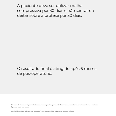
A paciente deve ser utilizar malha
compressiva por 30 dias e não sentar ou
deitar sobre a prótese por 30 dias.
O resultado final é atingido após 6 meses
de pós-operatório.
No caso da lipoenxertia, a anestesia costuma ser geral ou peridural. O tempo do procedimento varia conforme o porte da
lipoaspiração planejada.
As cicatrizes são mínimas, com cerca de 4mm cada, posicionadas em áreas escondidas