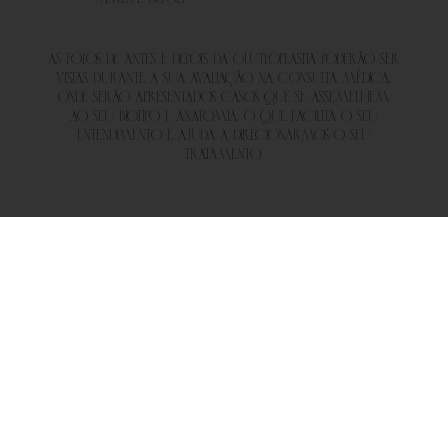
As fotos de antes e depois da gluteoplastia poderão ser
vistas durante a sua avaliação na consulta médica,
onde serão apresentados casos que se assemelhem
ao seu biotipo e anatomia, o que facilita o seu
entendimento e ajuda a direcionarmos o seu
tratamento.