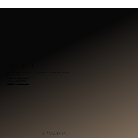
Porto Alegre
R. Gomes Jardim, 301, sala 1106. Edifício Medplex Torre Sul. Bairro Santana.
Porto Alegre/RS
Central de Agendamento:
Telefone: (51) 3212.6218
Whatsapp: (51) 99717.0753
Caxias do Sul