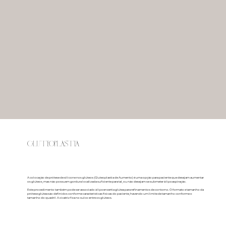
GLUTEOPLASTIA
A colocação de prótese de silicone nos glúteos (Gluteoplastia de Aumento) é uma opção para paciente que desejam aumentar
os glúteos, mas não possuem gordura localizada suficiente para tal, ou não desejam se submeter à lipoaspiração.
Este procedimento também pode ser associado à lipoenxertia glútea para refinamentos de contorno. O formato e tamanho da
prótese glútea são definidos conforme características físicas do paciente, havendo um limite de tamanho conforme o
tamanho do quadril. A cicatriz fica no sulco entre os glúteos.