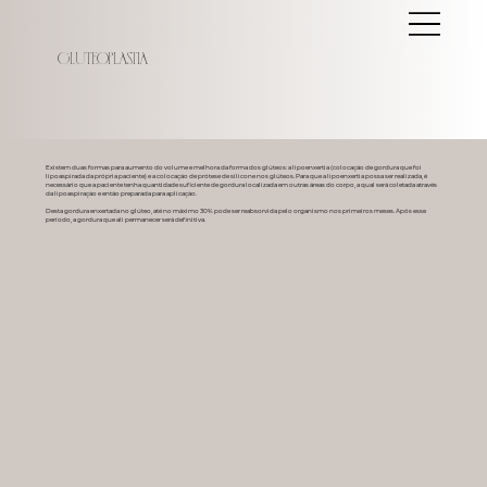
Gluteoplastia
Existem duas formas para aumento do volume e melhora da forma dos glúteos: a lipoenxertia (colocação de gordura que foi
lipoaspirada da própria paciente) e a colocação de prótese de silicone nos glúteos. Para que a lipoenxertia possa ser realizada, é
necessário que a paciente tenha quantidade suficiente de gordura localizada em outras áreas do corpo, a qual será coletada através
da lipoaspiração e então preparada para aplicação.
Desta gordura enxertada no glúteo, até no máximo 30% pode ser reabsorvida pelo organismo nos primeiros meses. Após esse
período, a gordura que ali permanecer será definitiva.