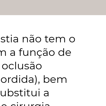
stia não tem o
m a função de
 oclusão
mordida), bem
bstitui a