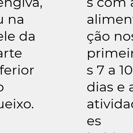
engiva,
s com 
u na
alimen
ele da
ção no
arte
primei
ferior
s 7 a 10
o
dias e 
ueixo.
ativida
es