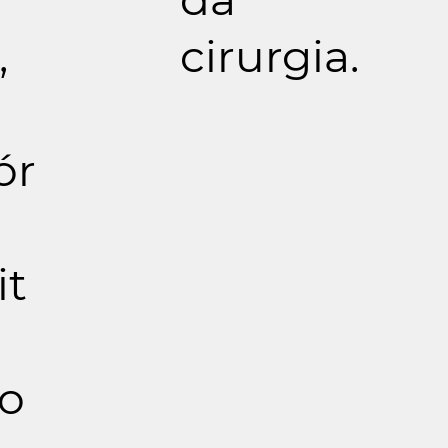
,
cirurgia.
ór
it
o