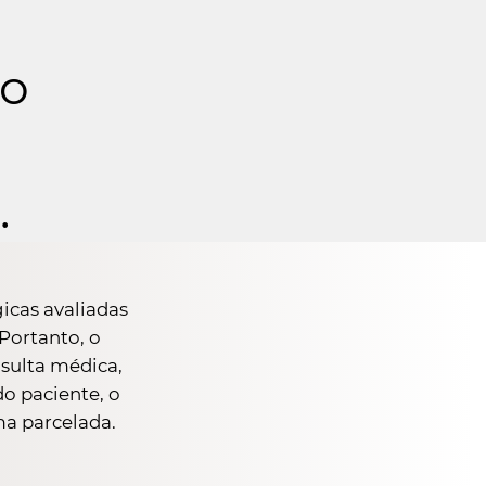
do
.
icas avaliadas
 Portanto, o
nsulta médica,
do paciente, o
a parcelada.