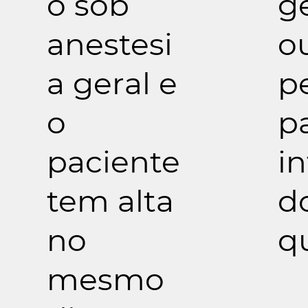
o sob
g
anestesi
o
a geral e
p
o
p
paciente
in
tem alta
d
no
q
mesmo