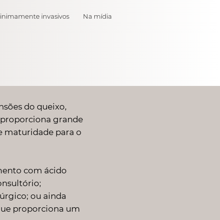
inimamente invasivos
Na mídia
nsões do queixo,
 proporciona grande
 maturidade para o
mento com ácido
nsultório;
úrgico; ou ainda
 que proporciona um