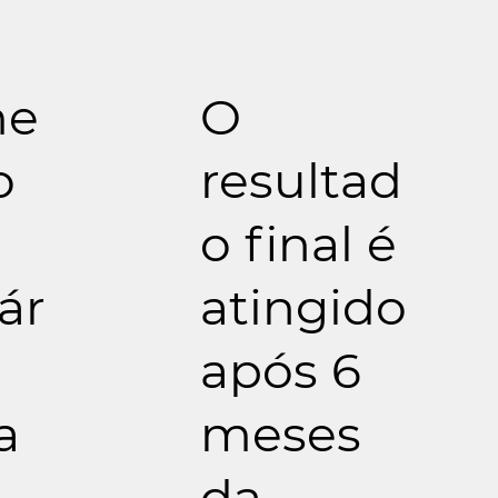
me
O
o
resultad
o final é
ár
atingido
após 6
a
meses
da