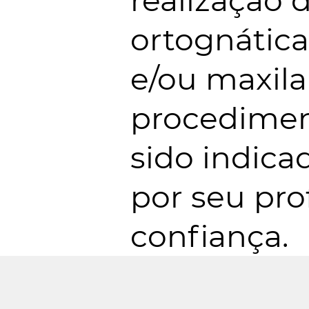
realização d
ortognátic
e/ou maxila
procedimen
sido indica
por seu pro
confiança.