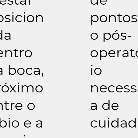
osicion
pontos
da
o pós-
entro
operat
a boca,
io
róximo
necess
ntre o
a de
bio e a
cuidad