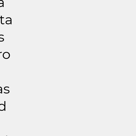
a
ta
s
ro
as
d