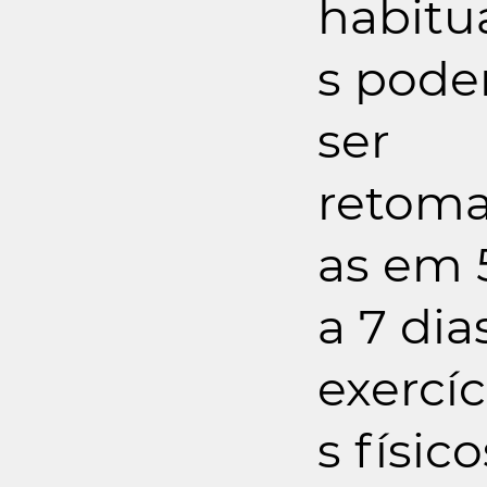
habitu
s pod
ser
retom
as em 
a 7 dias
exercíc
s físico