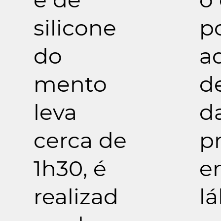
silicone
p
do
a
mento
d
leva
d
cerca de
p
1h30, é
e
realizad
lá