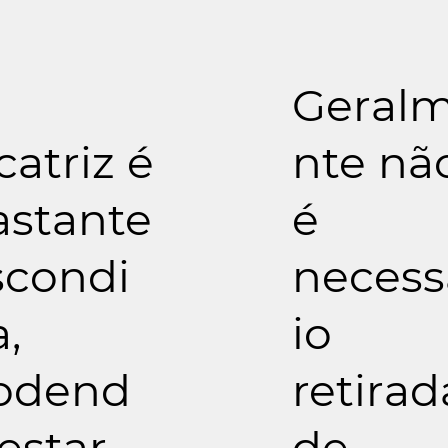
Geral
catriz é
nte nã
astante
é
scondi
necess
,
io
odend
retirad
estar
de