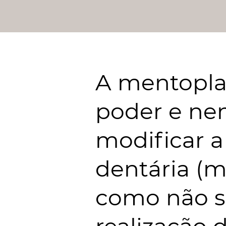
A mentopla
poder e ne
modificar a
dentária (
como não su