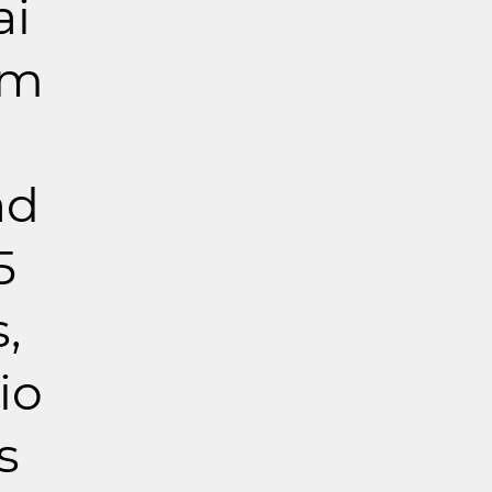
ai
em
ad
5
,
io
s