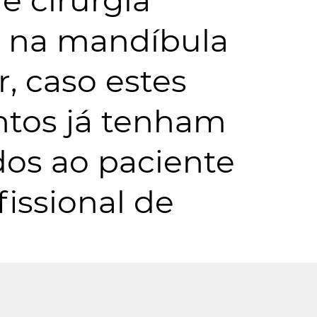
e cirurgia
a na mandíbula
r, caso estes
tos já tenham
dos ao paciente
fissional de