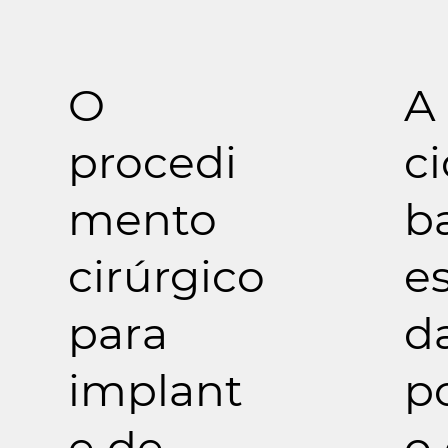
O
A
procedi
ci
mento
b
cirúrgico
e
para
da
implant
p
e de
o 