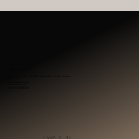
Porto Alegre
R. Gomes Jardim, 301, sala 1106. Edifício Medplex Torre Sul. Bairro Santana.
Porto Alegre/RS
Central de Agendamento:
Telefone: (51) 3212.6218
Whatsapp: (51) 99717.0753
Caxias do Sul