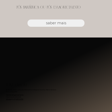
Pós-bariátrica ou Pós-emagrecimento
saber mais
Porto Alegre
R. Gomes Jardim, 301, sala 1106. Edifício Medplex Torre Sul. Bairro Santana.
Porto Alegre/RS
Central de Agendamento:
Telefone: (51) 3212.6218
Whatsapp: (51) 99717.0753